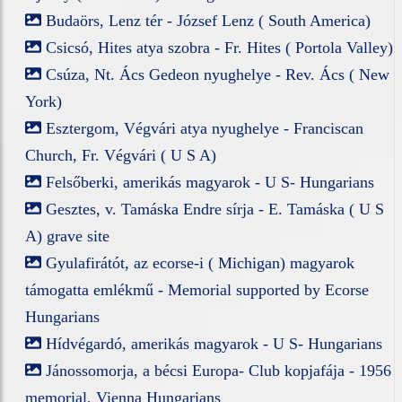
Budaörs, Lenz tér - József Lenz ( South America)
Csicsó, Hites atya szobra - Fr. Hites ( Portola Valley)
Csúza, Nt. Ács Gedeon nyughelye - Rev. Ács ( New
York)
Esztergom, Végvári atya nyughelye - Franciscan
Church, Fr. Végvári ( U S A)
Felsőberki, amerikás magyarok - U S- Hungarians
Gesztes, v. Tamáska Endre sírja - E. Tamáska ( U S
A) grave site
Gyulafirátót, az ecorse-i ( Michigan) magyarok
támogatta emlékmű - Memorial supported by Ecorse
Hungarians
Hídvégardó, amerikás magyarok - U S- Hungarians
Jánossomorja, a bécsi Europa- Club kopjafája - 1956
memorial, Vienna Hungarians