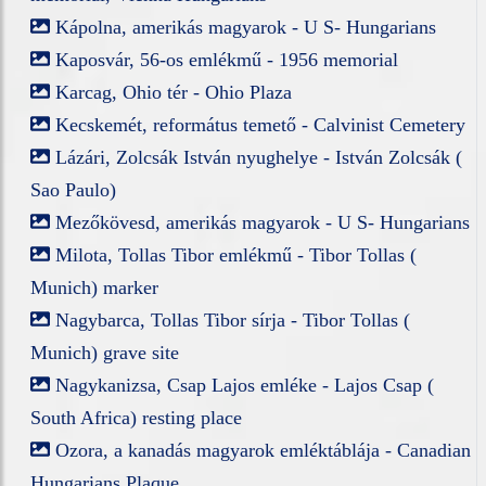
Kápolna, amerikás magyarok - U S- Hungarians
Kaposvár, 56-os emlékmű - 1956 memorial
Karcag, Ohio tér - Ohio Plaza
Kecskemét, református temető - Calvinist Cemetery
Lázári, Zolcsák István nyughelye - István Zolcsák (
Sao Paulo)
Mezőkövesd, amerikás magyarok - U S- Hungarians
Milota, Tollas Tibor emlékmű - Tibor Tollas (
Munich) marker
Nagybarca, Tollas Tibor sírja - Tibor Tollas (
Munich) grave site
Nagykanizsa, Csap Lajos emléke - Lajos Csap (
South Africa) resting place
Ozora, a kanadás magyarok emléktáblája - Canadian
Hungarians Plaque