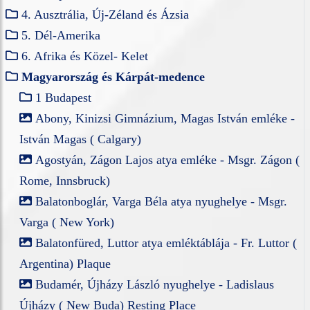
4. Ausztrália, Új-Zéland és Ázsia
5. Dél-Amerika
6. Afrika és Közel- Kelet
Magyarország és Kárpát-medence
1 Budapest
Abony, Kinizsi Gimnázium, Magas István emléke -
István Magas ( Calgary)
Agostyán, Zágon Lajos atya emléke - Msgr. Zágon (
Rome, Innsbruck)
Balatonboglár, Varga Béla atya nyughelye - Msgr.
Varga ( New York)
Balatonfüred, Luttor atya emléktáblája - Fr. Luttor (
Argentina) Plaque
Budamér, Újházy László nyughelye - Ladislaus
Újházy ( New Buda) Resting Place