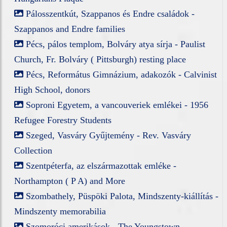
Pálosszentkút, Szappanos és Endre családok -
Szappanos and Endre families
Pécs, pálos templom, Bolváry atya sírja - Paulist
Church, Fr. Bolváry ( Pittsburgh) resting place
Pécs, Református Gimnázium, adakozók - Calvinist
High School, donors
Soproni Egyetem, a vancouveriek emlékei - 1956
Refugee Forestry Students
Szeged, Vasváry Gyűjtemény - Rev. Vasváry
Collection
Szentpéterfa, az elszármazottak emléke -
Northampton ( P A) and More
Szombathely, Püspöki Palota, Mindszenty-kiállítás -
Mindszenty memorabilia
Szomoróci amerikások - The Youngstown