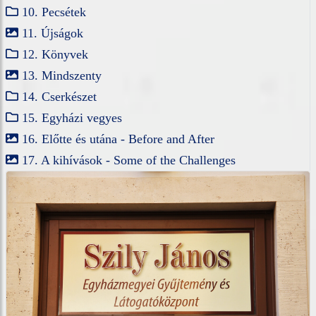
10. Pecsétek
11. Újságok
12. Könyvek
13. Mindszenty
14. Cserkészet
15. Egyházi vegyes
16. Előtte és utána - Before and After
17. A kihívások - Some of the Challenges