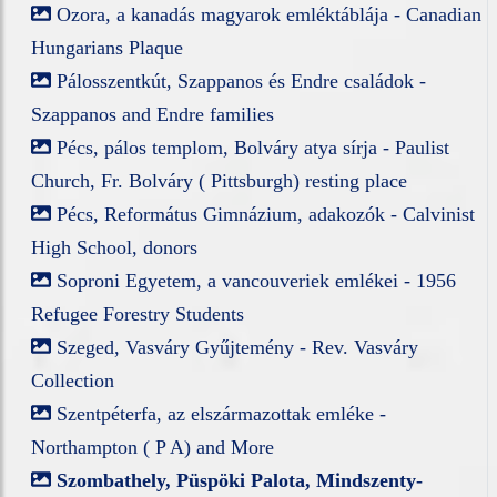
Ozora, a kanadás magyarok emléktáblája - Canadian
Hungarians Plaque
Pálosszentkút, Szappanos és Endre családok -
Szappanos and Endre families
Pécs, pálos templom, Bolváry atya sírja - Paulist
Church, Fr. Bolváry ( Pittsburgh) resting place
Pécs, Református Gimnázium, adakozók - Calvinist
High School, donors
Soproni Egyetem, a vancouveriek emlékei - 1956
Refugee Forestry Students
Szeged, Vasváry Gyűjtemény - Rev. Vasváry
Collection
Szentpéterfa, az elszármazottak emléke -
Northampton ( P A) and More
Szombathely, Püspöki Palota, Mindszenty-