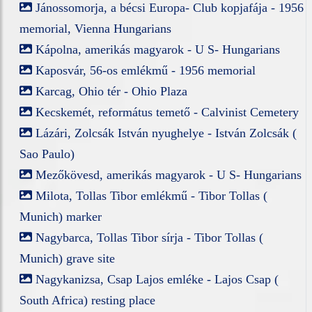
Jánossomorja, a bécsi Europa- Club kopjafája - 1956
memorial, Vienna Hungarians
Kápolna, amerikás magyarok - U S- Hungarians
Kaposvár, 56-os emlékmű - 1956 memorial
Karcag, Ohio tér - Ohio Plaza
Kecskemét, református temető - Calvinist Cemetery
Lázári, Zolcsák István nyughelye - István Zolcsák (
Sao Paulo)
Mezőkövesd, amerikás magyarok - U S- Hungarians
Milota, Tollas Tibor emlékmű - Tibor Tollas (
Munich) marker
Nagybarca, Tollas Tibor sírja - Tibor Tollas (
Munich) grave site
Nagykanizsa, Csap Lajos emléke - Lajos Csap (
South Africa) resting place