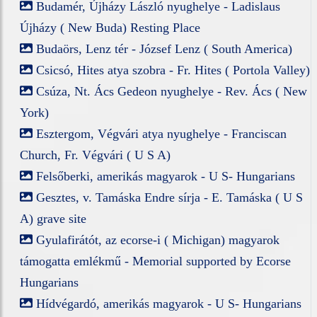
Budamér, Újházy László nyughelye - Ladislaus
Újházy ( New Buda) Resting Place
Budaörs, Lenz tér - József Lenz ( South America)
Csicsó, Hites atya szobra - Fr. Hites ( Portola Valley)
Csúza, Nt. Ács Gedeon nyughelye - Rev. Ács ( New
York)
Esztergom, Végvári atya nyughelye - Franciscan
Church, Fr. Végvári ( U S A)
Felsőberki, amerikás magyarok - U S- Hungarians
Gesztes, v. Tamáska Endre sírja - E. Tamáska ( U S
A) grave site
Gyulafirátót, az ecorse-i ( Michigan) magyarok
támogatta emlékmű - Memorial supported by Ecorse
Hungarians
Hídvégardó, amerikás magyarok - U S- Hungarians