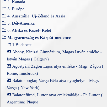
2. Kanada
3. Európa
4. Ausztrália, Új-Zéland és Ázsia
5. Dél-Amerika
6. Afrika és Közel- Kelet
Magyarország és Kárpát-medence
1 Budapest
Abony, Kinizsi Gimnázium, Magas István emléke -
István Magas ( Calgary)
Agostyán, Zágon Lajos atya emléke - Msgr. Zágon (
Rome, Innsbruck)
Balatonboglár, Varga Béla atya nyughelye - Msgr.
Varga ( New York)
Balatonfüred, Luttor atya emléktáblája - Fr. Luttor (
Argentina) Plaque