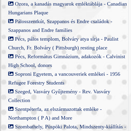
Ozora, a kanadás magyarok emléktáblája - Canadian
Hungarians Plaque
Pálosszentkút, Szappanos és Endre családok -
Szappanos and Endre families
Pécs, pálos templom, Bolváry atya sírja - Paulist
Church, Fr. Bolváry ( Pittsburgh) resting place
Pécs, Református Gimnázium, adakozók - Calvinist
High School, donors
Soproni Egyetem, a vancouveriek emlékei - 1956
Refugee Forestry Students
Szeged, Vasváry Gyűjtemény - Rev. Vasváry
Collection
Szentpéterfa, az elszármazottak emléke -
Northampton ( P A) and More
Szombathely, Püspöki Palota, Mindszenty-kiállítás -