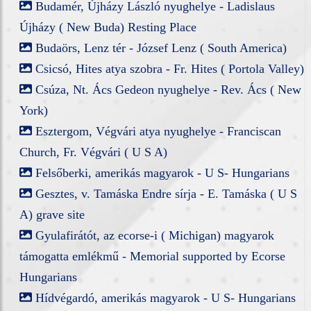
Budamér, Újházy László nyughelye - Ladislaus
Újházy ( New Buda) Resting Place
Budaörs, Lenz tér - József Lenz ( South America)
Csicsó, Hites atya szobra - Fr. Hites ( Portola Valley)
Csúza, Nt. Ács Gedeon nyughelye - Rev. Ács ( New
York)
Esztergom, Végvári atya nyughelye - Franciscan
Church, Fr. Végvári ( U S A)
Felsőberki, amerikás magyarok - U S- Hungarians
Gesztes, v. Tamáska Endre sírja - E. Tamáska ( U S
A) grave site
Gyulafirátót, az ecorse-i ( Michigan) magyarok
támogatta emlékmű - Memorial supported by Ecorse
Hungarians
Hídvégardó, amerikás magyarok - U S- Hungarians