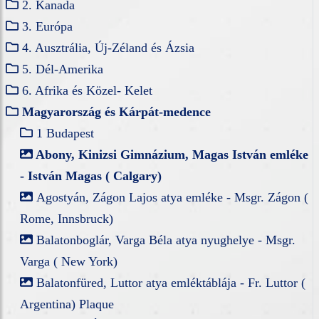
2. Kanada
3. Európa
4. Ausztrália, Új-Zéland és Ázsia
5. Dél-Amerika
6. Afrika és Közel- Kelet
Magyarország és Kárpát-medence
1 Budapest
Abony, Kinizsi Gimnázium, Magas István emléke
- István Magas ( Calgary)
Agostyán, Zágon Lajos atya emléke - Msgr. Zágon (
Rome, Innsbruck)
Balatonboglár, Varga Béla atya nyughelye - Msgr.
Varga ( New York)
Balatonfüred, Luttor atya emléktáblája - Fr. Luttor (
Argentina) Plaque