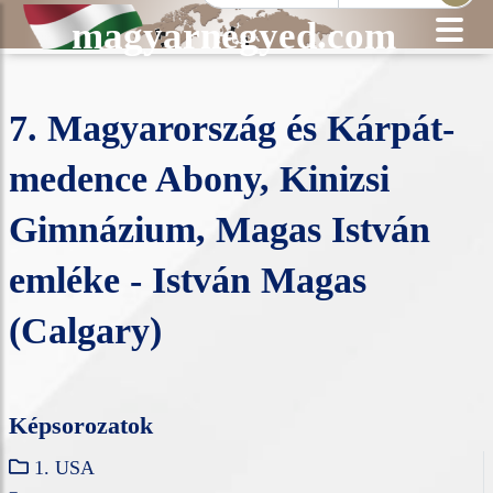
magyarnegyed.com
7. Magyarország és Kárpát-
medence Abony, Kinizsi
Gimnázium, Magas István
emléke - István Magas
(Calgary)
Képsorozatok
1. USA