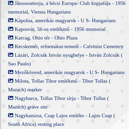
Jánossomorja, a bécsi Europa- Club kopjafája - 1956
memorial, Vienna Hungarians
Kápolna, amerikás magyarok - U S- Hungarians
Kaposvár, 56-os emlékmű - 1956 memorial
Karcag, Ohio tér - Ohio Plaza
Kecskemét, református temető - Calvinist Cemetery
Lázári, Zolcsák István nyughelye - István Zolcsák (
Sao Paulo)
Mezőkövesd, amerikás magyarok - U S- Hungarians
Milota, Tollas Tibor emlékmű - Tibor Tollas (
Munich) marker
Nagybarca, Tollas Tibor sírja - Tibor Tollas (
Munich) grave site
Nagykanizsa, Csap Lajos emléke - Lajos Csap (
South Africa) resting place