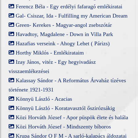
Ferencz Béla - Egy erdélyi fafaragó emlékiratai
Gal- Csiszar, Ida - Fulfilling my American Dream
Green- Kerekes - Magyar-angol zsebszótár
Havadtoy, Magdalene - Down in Villa Park
Hazafias verseink - Ahogy Lehet ( Párizs)
Horthy Miklós - Emlékirataim
Izay János, vitéz - Egy hegyivadász
visszaemlékezései
Kalassay Sándor - A Református Árvaház tízéves
története 1921-1931
Könnyü László - Acacias
Könnyü László - Koratavasztól őszirózsákig
Közi Horváth József - Apor püspök élete és halála
Közi Horváth József - Mindszenty bíboros
Krupa Sándor O F M - A sarló-kalapács áldozatai