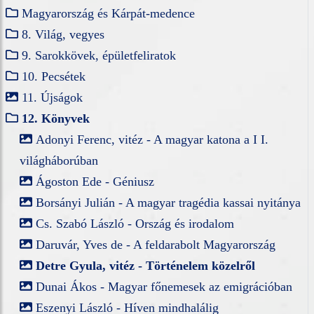
Magyarország és Kárpát-medence
8. Világ, vegyes
9. Sarokkövek, épületfeliratok
10. Pecsétek
11. Újságok
12. Könyvek
Adonyi Ferenc, vitéz - A magyar katona a I I.
világháborúban
Ágoston Ede - Géniusz
Borsányi Julián - A magyar tragédia kassai nyitánya
Cs. Szabó László - Ország és irodalom
Daruvár, Yves de - A feldarabolt Magyarország
Detre Gyula, vitéz - Történelem közelről
Dunai Ákos - Magyar főnemesek az emigrációban
Eszenyi László - Híven mindhalálig