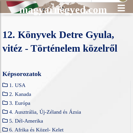
magyarnegyed.com
12. Könyvek Detre Gyula,
vitéz - Történelem közelről
Képsorozatok
1. USA
2. Kanada
3. Európa
4. Ausztrália, Új-Zéland és Ázsia
5. Dél-Amerika
6. Afrika és Közel- Kelet