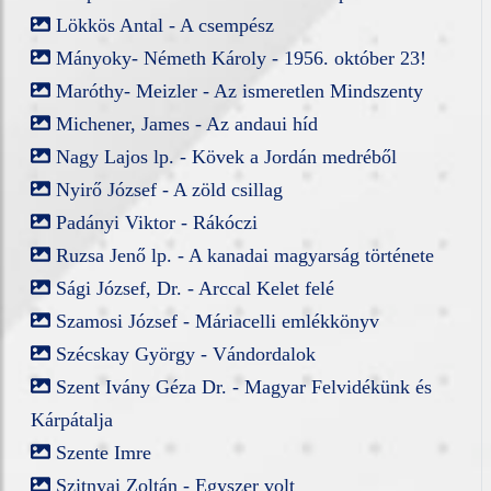
Lökkös Antal - A csempész
Mányoky- Németh Károly - 1956. október 23!
Maróthy- Meizler - Az ismeretlen Mindszenty
Michener, James - Az andaui híd
Nagy Lajos lp. - Kövek a Jordán medréből
Nyirő József - A zöld csillag
Padányi Viktor - Rákóczi
Ruzsa Jenő lp. - A kanadai magyarság története
Sági József, Dr. - Arccal Kelet felé
Szamosi József - Máriacelli emlékkönyv
Szécskay György - Vándordalok
Szent Ivány Géza Dr. - Magyar Felvidékünk és
Kárpátalja
Szente Imre
Szitnyai Zoltán - Egyszer volt