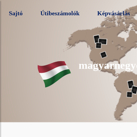
Sajtó
Útibeszámolók
Képvásárlás
magyarnegy