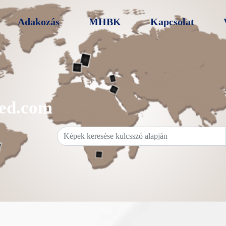
Adakozás
MHBK
Kapcsolat
ed.com