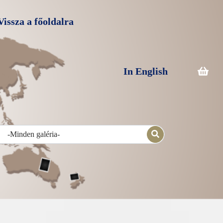
Vissza a főoldalra
In English