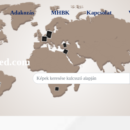
Adakozás
MHBK
Kapcsolat
ed.com