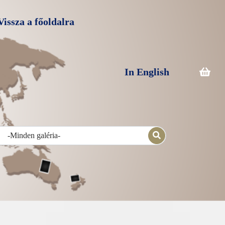
Vissza a főoldalra
In English