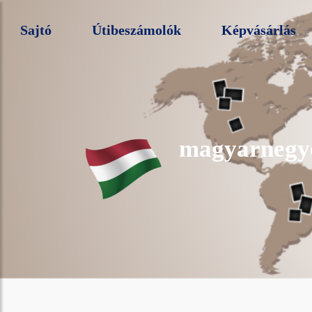
Sajtó
Útibeszámolók
Képvásárlás
magyarnegy