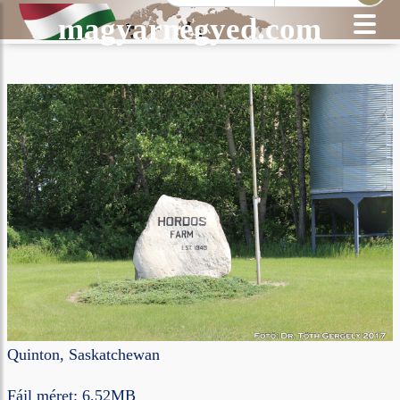
magyarnegyed.com
Quinton, Saskatchewan
Fájl méret: 6,52MB