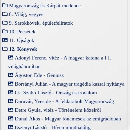
Magyarország és Kárpát-medence
8. Világ, vegyes
9. Sarokkövek, épületfeliratok
10. Pecsétek
11. Újságok
12. Könyvek
Adonyi Ferenc, vitéz - A magyar katona a I I.
világháborúban
Ágoston Ede - Géniusz
Borsányi Julián - A magyar tragédia kassai nyitánya
Cs. Szabó László - Ország és irodalom
Daruvár, Yves de - A feldarabolt Magyarország
Detre Gyula, vitéz - Történelem közelről
Dunai Ákos - Magyar főnemesek az emigrációban
Eszenyi László - Híven mindhalálig