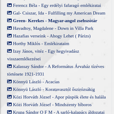
Ferencz Béla - Egy erdélyi fafaragó emlékiratai
Gal- Csiszar, Ida - Fulfilling my American Dream
Green- Kerekes - Magyar-angol zsebszótár
Havadtoy, Magdalene - Down in Villa Park
Hazafias verseink - Ahogy Lehet ( Párizs)
Horthy Miklós - Emlékirataim
Izay János, vitéz - Egy hegyivadász
visszaemlékezései
Kalassay Sándor - A Református Árvaház tízéves
története 1921-1931
Könnyü László - Acacias
Könnyü László - Koratavasztól őszirózsákig
Közi Horváth József - Apor püspök élete és halála
Közi Horváth József - Mindszenty bíboros
Krupa Sándor O F M - A sarló-kalapács áldozatai