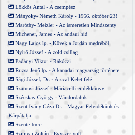
Lökkös Antal - A csempész
Mányoky- Németh Károly - 1956. október 23!
Maróthy- Meizler - Az ismeretlen Mindszenty
Michener, James - Az andaui híd
Nagy Lajos lp. - Kövek a Jordán medréből
Nyirő József - A zöld csillag
Padányi Viktor - Rákóczi
Ruzsa Jenő lp. - A kanadai magyarság története
Sági József, Dr. - Arccal Kelet felé
Szamosi József - Máriacelli emlékkönyv
Szécskay György - Vándordalok
Szent Ivány Géza Dr. - Magyar Felvidékünk és
Kárpátalja
Szente Imre
Szitnyai Zoltán - Egyszer volt