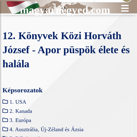
magyarnegyed.com
12. Könyvek Közi Horváth
József - Apor püspök élete és
halála
Képsorozatok
1. USA
2. Kanada
3. Európa
4. Ausztrália, Új-Zéland és Ázsia