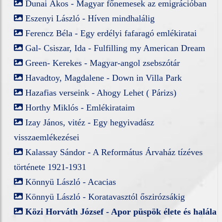
Dunai Ákos - Magyar főnemesek az emigrációban
Eszenyi László - Híven mindhalálig
Ferencz Béla - Egy erdélyi fafaragó emlékiratai
Gal- Csiszar, Ida - Fulfilling my American Dream
Green- Kerekes - Magyar-angol zsebszótár
Havadtoy, Magdalene - Down in Villa Park
Hazafias verseink - Ahogy Lehet ( Párizs)
Horthy Miklós - Emlékirataim
Izay János, vitéz - Egy hegyivadász
visszaemlékezései
Kalassay Sándor - A Református Árvaház tízéves
története 1921-1931
Könnyü László - Acacias
Könnyü László - Koratavasztól őszirózsákig
Közi Horváth József - Apor püspök élete és halála