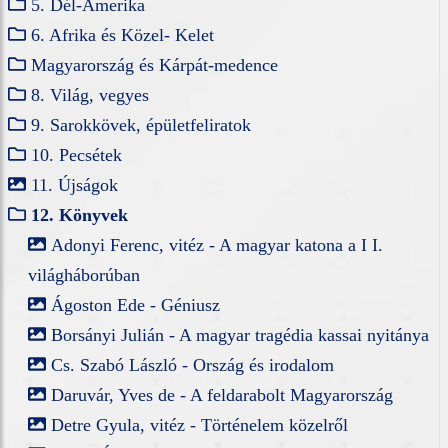
5. Dél-Amerika
6. Afrika és Közel- Kelet
Magyarország és Kárpát-medence
8. Világ, vegyes
9. Sarokkövek, épületfeliratok
10. Pecsétek
11. Újságok
12. Könyvek
Adonyi Ferenc, vitéz - A magyar katona a I I.
világháborúban
Ágoston Ede - Géniusz
Borsányi Julián - A magyar tragédia kassai nyitánya
Cs. Szabó László - Ország és irodalom
Daruvár, Yves de - A feldarabolt Magyarország
Detre Gyula, vitéz - Történelem közelről