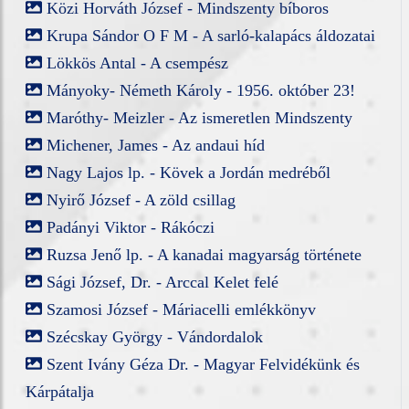
Közi Horváth József - Mindszenty bíboros
Krupa Sándor O F M - A sarló-kalapács áldozatai
Lökkös Antal - A csempész
Mányoky- Németh Károly - 1956. október 23!
Maróthy- Meizler - Az ismeretlen Mindszenty
Michener, James - Az andaui híd
Nagy Lajos lp. - Kövek a Jordán medréből
Nyirő József - A zöld csillag
Padányi Viktor - Rákóczi
Ruzsa Jenő lp. - A kanadai magyarság története
Sági József, Dr. - Arccal Kelet felé
Szamosi József - Máriacelli emlékkönyv
Szécskay György - Vándordalok
Szent Ivány Géza Dr. - Magyar Felvidékünk és
Kárpátalja